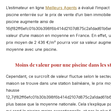
L’estimateur en ligne
Meilleurs Agents
a évalué l’impact 
piscine enterrée sur le prix de vente d’un bien immobili
piscine augmente ainsi de
16{f82ff6efc01b30b398f6b414d2107d875c2a1dad61b6e0
valeur d’une maison en moyenne en France. En effet, 
prix moyen de 2 436 €/m² pourra voir sa valeur augme
moyenne avec une piscine.
Moins de valeur pour une piscine dans les s
Cependant, ce surcroît de valeur fluctue selon le secteu
maison se trouve dans une station balnéaire, le prix mo
hausse
12,7{f82ff6efc01b30b398f6b414d2107d875c2a1dad61b6
plus basse que la moyenne nationale. Cela s’explique pa
qui rend la piscine moins exceptionnelle, et par la plus