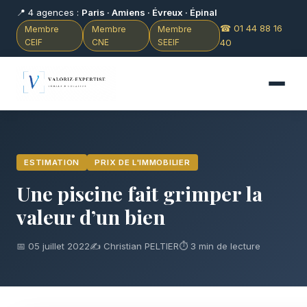
📍 4 agences :
Paris · Amiens · Évreux · Épinal
☎ 01 44 88 16
Membre
Membre
Membre
CEIF
CNE
SEEIF
40
ESTIMATION
PRIX DE L'IMMOBILIER
Une piscine fait grimper la
valeur d’un bien
📅 05 juillet 2022
✍️ Christian PELTIER
⏱ 3 min de lecture