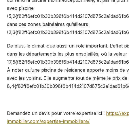
avec piscine
(5,2{f82ff6efc01b30b398f6b414d2107d875c2a1dad61b6
dans ces zones balnéaires qu’ailleurs
(2,3{f82ff6efc01b30b398f6b414d2107d875c2a1dad61b6
De plus, le climat joue aussi un rôle important. L’effet pi
dans les départements les plus ensoleillés, où la valeu
17,5{f82ff6efc01b30b398f6b414d2107d875c2a1dad61b6
À noter qu’une piscine de résidence apporte moins de va
avec les voisins. Elle augmente tout de même le prix de
8,4{f82ff6efc01b30b398f6b414d2107d875c2a1dad61b6e
Demandez un devis pour votre expertise ici :
https://exp
immobilier.com/expertise-immobiliere/