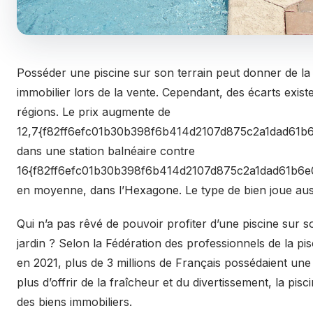
Posséder une piscine sur son terrain peut donner de la
immobilier lors de la vente. Cependant, des écarts exist
régions. Le prix augmente de
12,7{f82ff6efc01b30b398f6b414d2107d875c2a1dad61b6
dans une station balnéaire contre
16{f82ff6efc01b30b398f6b414d2107d875c2a1dad61b6e0
en moyenne, dans l’Hexagone. Le type de bien joue aus
Qui n’a pas rêvé de pouvoir profiter d’une piscine sur 
jardin ? Selon la Fédération des professionnels de la pi
en 2021, plus de 3 millions de Français possédaient une 
plus d’offrir de la fraîcheur et du divertissement, la pisc
des biens immobiliers.