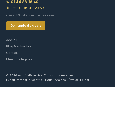
📞 01 44 88 16 40
📱 +33 6 08 91 69 57
contact@valoriz-expertise.com
Demande de devis
Accueil
Blog & actualités
Contact
Mentions légales
© 2026 Valoriz-Expertise. Tous droits réservés.
Expert immobilier certifié – Paris · Amiens · Évreux · Épinal