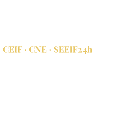
ertises →
CEIF · CNE · SEEIF
24h
re
Membres certifiés
Délai de réponse garanti