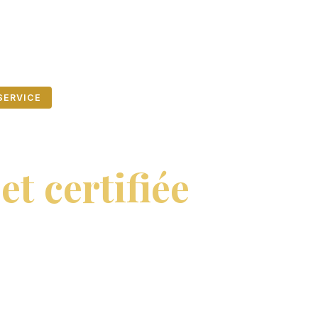
 SERVICE
mmobilière
t certifiée
os décisions
ntreprises, notaires et
tous types de biens :