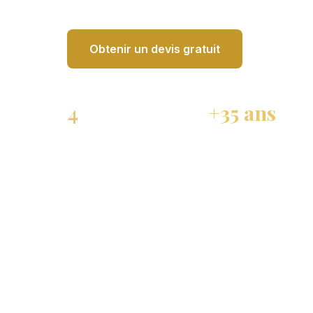
Obtenir un devis gratuit
Nos exp
4
+35 ans
Agences proches de chez vous
D'expérience immobiliè