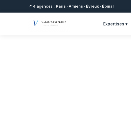
📍 4 agences :
Paris · Amiens · Évreux · Épinal
Expertises ▾