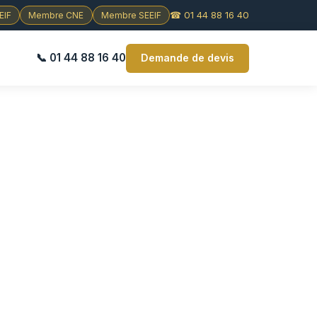
☎ 01 44 88 16 40
EIF
Membre CNE
Membre SEEIF
📞 01 44 88 16 40
Demande de devis