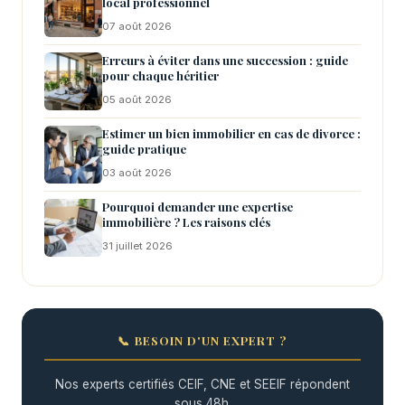
local professionnel
07 août 2026
Erreurs à éviter dans une succession : guide
pour chaque héritier
05 août 2026
Estimer un bien immobilier en cas de divorce :
guide pratique
03 août 2026
Pourquoi demander une expertise
immobilière ? Les raisons clés
31 juillet 2026
📞 BESOIN D'UN EXPERT ?
Nos experts certifiés CEIF, CNE et SEEIF répondent
sous 48h.