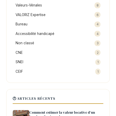
Valeurs-Vénales
8
VALORIZ Expertise
6
Bureau
4
Accessibilité handicapé
4
Non classé
3
CNE
2
SNEI
1
CEIF
1
🕐 ARTICLES RÉCENTS
Comment estimer la valeur locative d’un