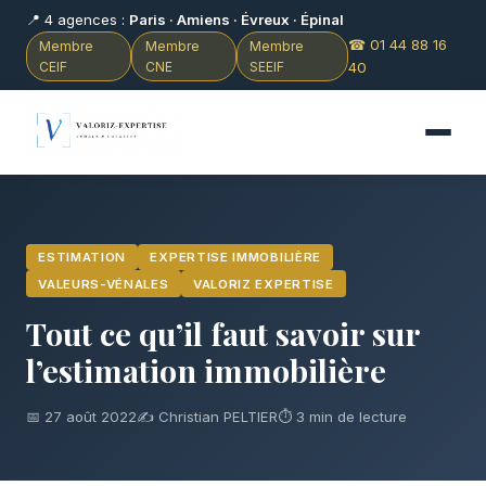
📍 4 agences :
Paris · Amiens · Évreux · Épinal
☎ 01 44 88 16
Membre
Membre
Membre
CEIF
CNE
SEEIF
40
ESTIMATION
EXPERTISE IMMOBILIÈRE
VALEURS-VÉNALES
VALORIZ EXPERTISE
Tout ce qu’il faut savoir sur
l’estimation immobilière
📅 27 août 2022
✍️ Christian PELTIER
⏱ 3 min de lecture