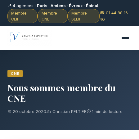
📍 4 agences :
Paris · Amiens · Évreux · Épinal
☎ 01 44 88 16
Membre
Membre
Membre
CEIF
CNE
SEEIF
40
CNE
Nous sommes membre du
CNE
📅 20 octobre 2020
✍️ Christian PELTIER
⏱ 1 min de lecture