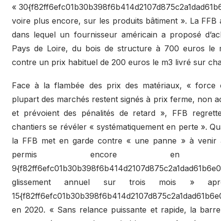
« 30{f82ff6efc01b30b398f6b414d2107d875c2a1dad61b6
voire plus encore, sur les produits bâtiment ». La FFB
dans lequel un fournisseur américain a proposé d’ac
Pays de Loire, du bois de structure à 700 euros le m
contre un prix habituel de 200 euros le m3 livré sur cha
Face à la flambée des prix des matériaux, « force 
plupart des marchés restent signés à prix ferme, non act
et prévoient des pénalités de retard », FFB regrett
chantiers se révéler « systématiquement en perte ». Qua
la FFB met en garde contre « une panne » à venir a
permis encore en 
9{f82ff6efc01b30b398f6b414d2107d875c2a1dad61b6e0
glissement annuel sur trois mois » a
15{f82ff6efc01b30b398f6b414d2107d875c2a1dad61b6e
en 2020. « Sans relance puissante et rapide, la bar