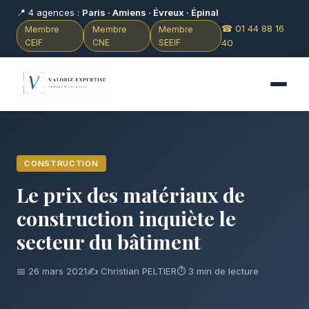
📍 4 agences :
Paris · Amiens · Évreux · Épinal
☎ 01 44 88 16
Membre
Membre
Membre
CEIF
CNE
SEEIF
40
CONSTRUCTION
Le prix des matériaux de
construction inquiète le
secteur du bâtiment
📅 26 mars 2021
✍️ Christian PELTIER
⏱ 3 min de lecture