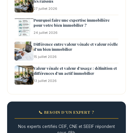
les raisons
27 juillet 2026
Pourquoi faire une expertise immobilière
pour votre bien immobilier ?
24 juillet 2026
Différence entre valeur vénale et valeur réelle
d’un bien immobilier
15 juillet 2026
Valeur vénale et valeur d’usage : définition et
différences d’un actif immobilier
13 juillet 2026
📞 BESOIN D'UN EXPERT ?
Nos experts certifiés CEIF, CNE et SEEIF répondent
sous 48h.