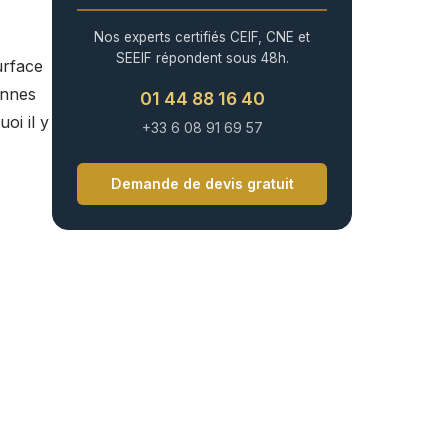
Nos experts certifiés CEIF, CNE et
SEEIF répondent sous 48h.
urface
onnes
01 44 88 16 40
oi il y
+33 6 08 91 69 57
Demande de devis gratuit