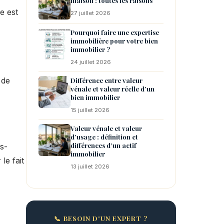
maison : toutes les raisons
e est
27 juillet 2026
Pourquoi faire une expertise
immobilière pour votre bien
immobilier ?
24 juillet 2026
 de
Différence entre valeur
vénale et valeur réelle d’un
bien immobilier
15 juillet 2026
Valeur vénale et valeur
d’usage : définition et
différences d’un actif
s-
immobilier
le fait
13 juillet 2026
📞 BESOIN D'UN EXPERT ?