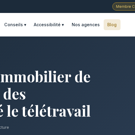
Membre C
Nos agences
Blog
Conseils ▾
Accessibilité ▾
immobilier de
 des
le télétravail
cture