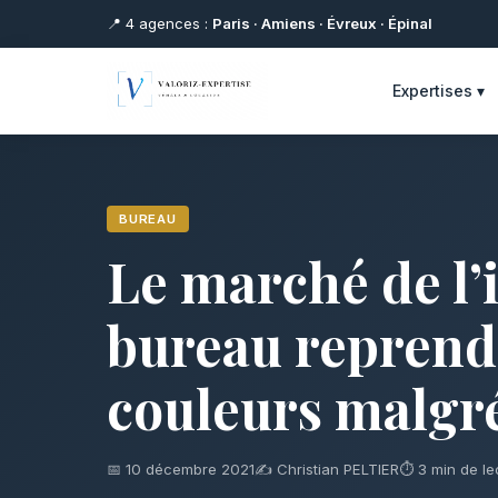
📍 4 agences :
Paris · Amiens · Évreux · Épinal
Expertises ▾
BUREAU
Le marché de l’
bureau reprend
couleurs malgré 
📅 10 décembre 2021
✍️ Christian PELTIER
⏱ 3 min de le