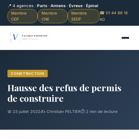
📍 4 agences :
Paris · Amiens · Évreux · Épinal
☎ 01 44 88 16
Membre
Membre
Membre
CEIF
CNE
SEEIF
40
CONSTRUCTION
Hausse des refus de permis
de construire
📅 23 juillet 2022
✍️ Christian PELTIER
⏱ 2 min de lecture