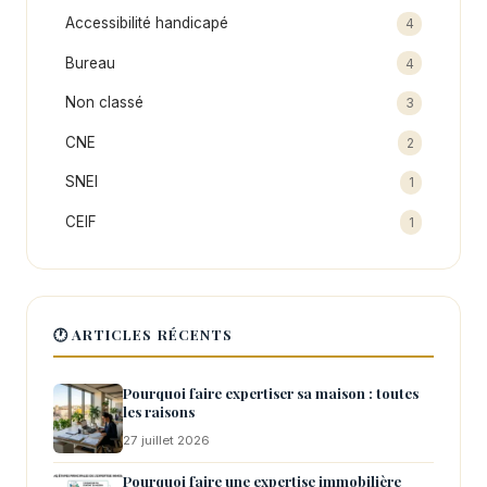
Accessibilité handicapé
4
Bureau
4
Non classé
3
CNE
2
SNEI
1
CEIF
1
🕐 ARTICLES RÉCENTS
Pourquoi faire expertiser sa maison : toutes
les raisons
27 juillet 2026
Pourquoi faire une expertise immobilière