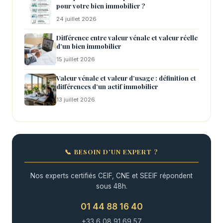
pour votre bien immobilier ?
24 juillet 2026
Différence entre valeur vénale et valeur réelle
d’un bien immobilier
15 juillet 2026
Valeur vénale et valeur d’usage : définition et
différences d’un actif immobilier
13 juillet 2026
📞 BESOIN D'UN EXPERT ?
Nos experts certifiés CEIF, CNE et SEEIF répondent
sous 48h.
01 44 88 16 40
+33 6 08 91 69 57