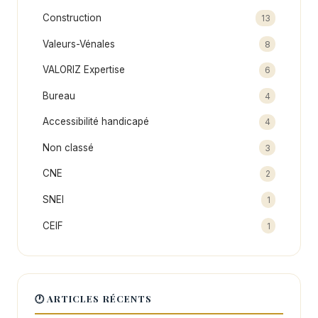
Construction
13
Valeurs-Vénales
8
VALORIZ Expertise
6
Bureau
4
Accessibilité handicapé
4
Non classé
3
CNE
2
SNEI
1
CEIF
1
🕐 ARTICLES RÉCENTS