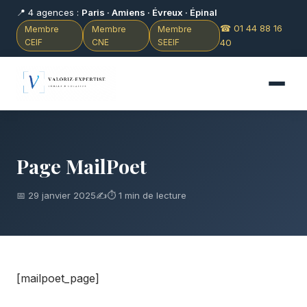
📍 4 agences :
Paris · Amiens · Évreux · Épinal
☎ 01 44 88 16
Membre
Membre
Membre
CEIF
CNE
SEEIF
40
Page MailPoet
📅 29 janvier 2025
✍️
⏱ 1 min de lecture
[mailpoet_page]